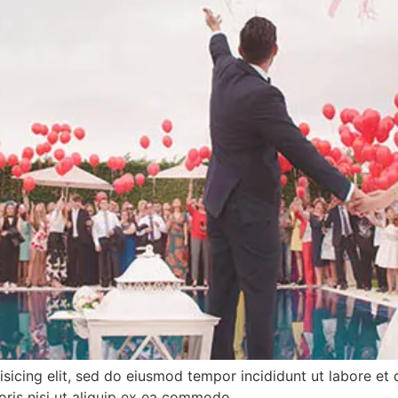
isicing elit, sed do eiusmod tempor incididunt ut labore et
oris nisi ut aliquip ex ea commodo