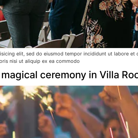
isicing elit, sed do eiusmod tempor incididunt ut labore et
oris nisi ut aliquip ex ea commodo
 magical ceremony in Villa Ro