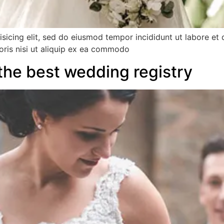
isicing elit, sed do eiusmod tempor incididunt ut labore et
oris nisi ut aliquip ex ea commodo
 the best wedding registry