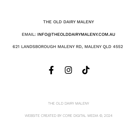
THE OLD DAIRY MALENY
EMAIL:
INFO@THEOLDDAIRYMALENY.COM.AU
621 LANDSBOROUGH MALENY RD, MALENY QLD 4552
THE OLD DAIRY MALENY
WEBSITE CREATED BY
CORE DIGITAL MEDIA
©, 2024