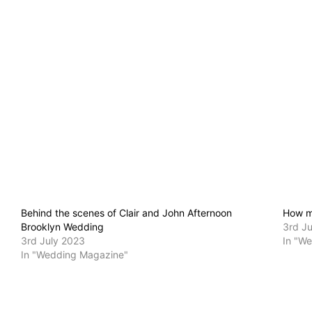
Behind the scenes of Clair and John Afternoon
How ma
Brooklyn Wedding
3rd J
3rd July 2023
In "W
In "Wedding Magazine"